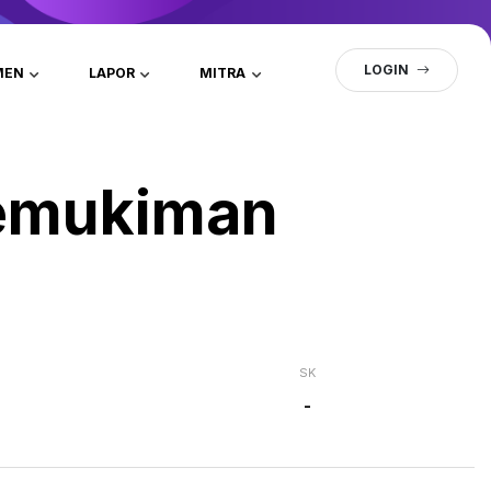
LOGIN
MEN
LAPOR
MITRA
emukiman
SK
-