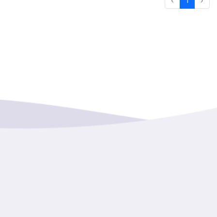
‹
1
›