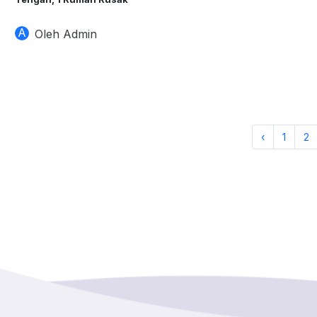
A
Oleh Admin
‹
1
2