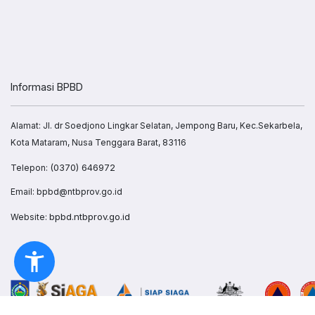
Informasi BPBD
Alamat: Jl. dr Soedjono Lingkar Selatan, Jempong Baru, Kec.Sekarbela,
Kota Mataram, Nusa Tenggara Barat, 83116
(0370) 646972
Telepon:
Email: bpbd@ntbprov.go.id
bpbd.ntbprov.go.id
Website: