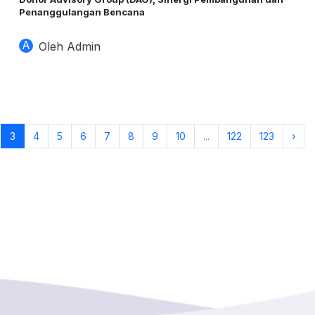
Penanggulangan Bencana
A
Oleh Admin
3
4
5
6
7
8
9
10
...
122
123
›